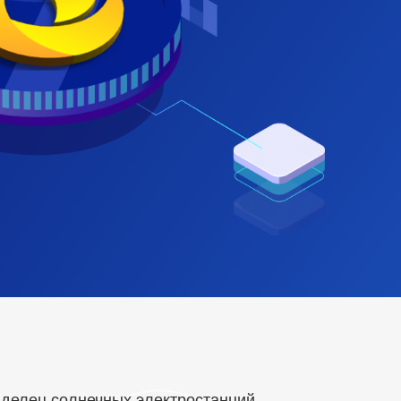
делец солнечных электростанций,