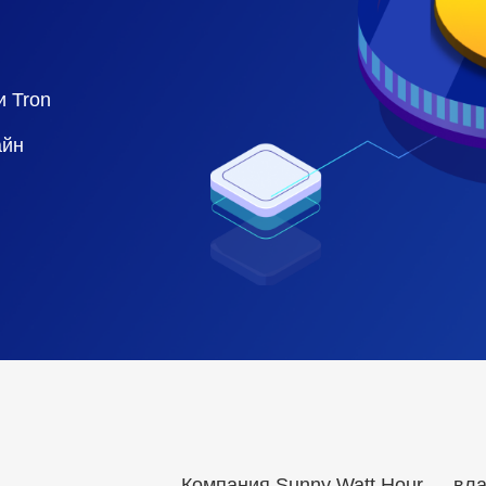
и Tron
айн
Компания Sunny Watt Hour — вла