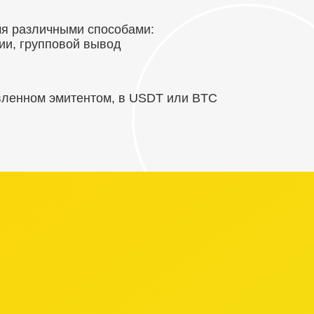
мя различными способами:
сии, групповой вывод
вленном эмитентом, в USDT или BTC