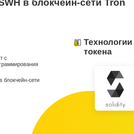
SWH в блокчейн-сети Tron
Технологии
токена
т с
ограммирования
в блокчейн-сети