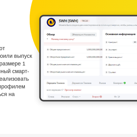
от
роили выпуск
размере 1
нный смарт-
реализовать
 профилем
ся на