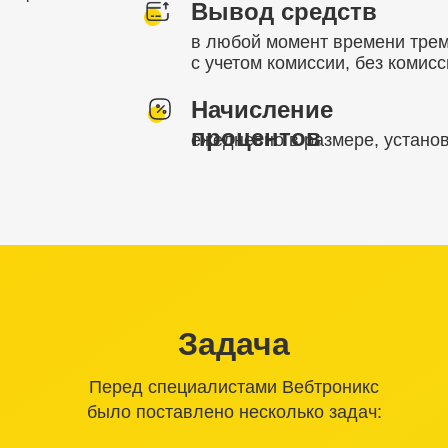
Вывод средств
в любой момент времени тре
с учетом комиссии, без комис
Начисление
процентов
ежедневно в размере, устано
Задача
Перед специалистами Вебтроникс
было поставлено несколько задач: