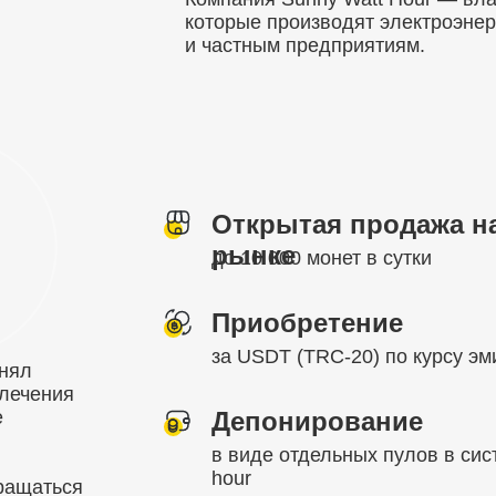
которые производят электроэне
и частным предприятиям.
Открытая продажа н
рынке
до 10 000 монет в сутки
Приобретение
за USDT (TRC-20) по курсу эм
инял
влечения
е
Депонирование
в виде отдельных пулов в сис
hour
ращаться