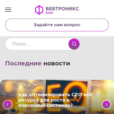
Перейти
к
содержанию
Задайте нам вопрос
Search
for:
Последние
новости
Как оптимизировать СЕО веб
ресурса для роста в
поисковых системах?
SEO