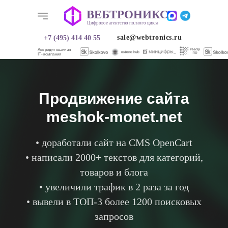
ВЕБТРОНИКС
ВЕБТРОНИКС
Цифровое агентство полного цикла
Цифровое агентство полного цикла
sale@webtronics.ru
+7 (495) 414 40 55
sale@webtronics.ru
+7 (495) 414 40 55
Аккредитованная
IT-компания
Продвижение сайта
meshok-monet.net
• доработали сайт на CMS OpenCart
• написали 2000+ текстов для категорий,
товаров и блога
О нас
Услуги
Услуги
О нас
Кейсы
Кейсы
• увеличили трафик в 2 раза за год
• вывели в ТОП-3 более 1200 поисковых
запросов