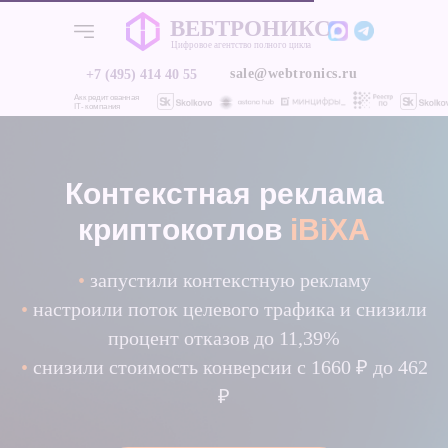
ВЕБТРОНИКС
ВЕБТРОНИКС
Цифровое агентство полного цикла
Цифровое агентство полного цикла
sale@webtronics.ru
+7 (495) 414 40 55
sale@webtronics.ru
+7 (495) 414 40 55
Аккредитованная
IT-компания
Контекстная реклама
криптокотлов
iBiXA
•
запустили контекстную рекламу
•
настроили поток целевого трафика и снизили
процент отказов до 11,39%
О нас
Услуги
Услуги
О нас
Кейсы
Кейсы
•
снизили стоимость конверсии с 1660 ₽ до 462
₽