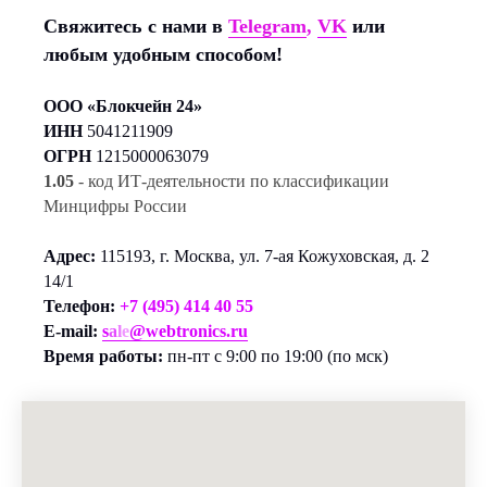
Свяжитесь с нами в
Telegram
,
VK
или
любым удобным способом!
ООО «Блокчейн 24»
ИНН
5041211909
ОГРН
1215000063079
1.05
- код ИТ-деятельности по классификации
Минцифры России
Адрес:
115193, г. Москва, ул. 7-ая Кожуховская, д. 2
14/1
Телефон:
+7 (495) 414 40 55
E-mail:
s
a
l
e
@
w
e
b
t
r
o
n
i
c
s
.
r
u
Время работы:
пн-пт с 9:00 по 19:00 (по мск)