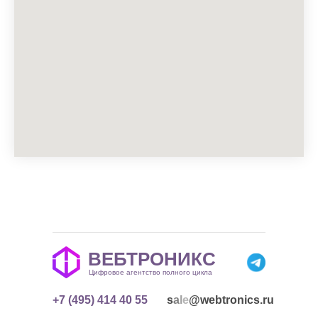
ВЕБТРОНИКС
Цифровое агентство полного цикла
+7 (495) 414 40 55
s
a
l
e
@
w
e
b
t
r
o
n
i
c
s
.
r
u