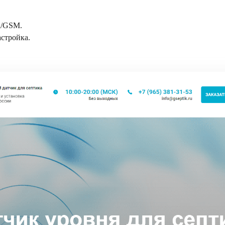
i/GSM.
астройка.