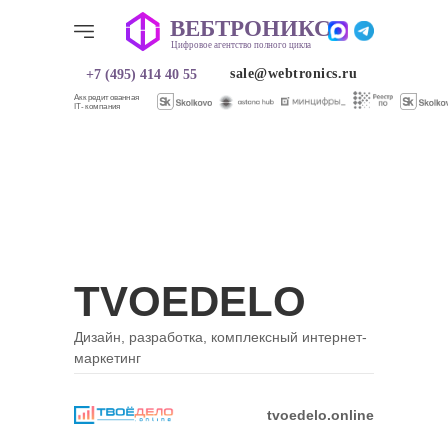
ВЕБТРОНИКС
ВЕБТРОНИКС
Цифровое агентство полного цикла
Цифровое агентство полного цикла
sale@webtronics.ru
+7 (495) 414 40 55
sale@webtronics.ru
+7 (495) 414 40 55
Аккредитованная
IT-компания
TVOEDELO
Дизайн, разработка, комплексный интернет-
маркетинг
О нас
Услуги
Услуги
О нас
Кейсы
Кейсы
tvoedelo.online