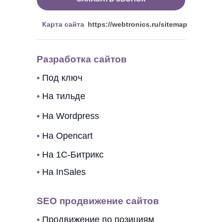
Карта сайта
https://webtronics.ru/sitemap
Разработка сайтов
•
Под ключ
•
На тильде
•
На Wordpress
•
На Opencart
•
На 1C-Битрикс
•
На InSales
SEO продвижение сайтов
•
Продвижение по позициям